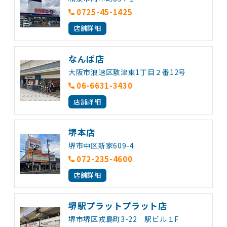
0725-45-1425
店舗詳細
なんば店
大阪市浪速区敷津東1丁目２番12号
06-6631-3430
店舗詳細
堺本店
堺市中区新家609-4
072-235-4600
店舗詳細
堺駅プラットプラット店
堺市堺区戎島町3-22 駅ビル１F