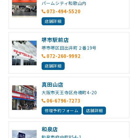
パームシティ和歌山内
073-494-5520
店舗詳細
堺市駅前店
堺市堺区田出井町２番19号
072-260-9992
店舗詳細
真田山店
大阪市天王寺区舟橋町4-20
06-6796-7273
修理予約フォーム
店舗詳細
和泉店
和泉市府中町854-1